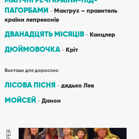
МАГІЧНІ РЕЧІ КРАЇНИ-ПІД-
ПАГОРБАМИ
Макгрух – правитель
−
країни лепреконів
ДВАНАДЦЯТЬ МІСЯЦІВ
Канцлер
−
ДЮЙМОВОЧКА
Кріт
−
Вистави для дорослих:
ЛІСОВА ПІСНЯ
дядько Лев
−
МОЙСЕЙ
Данон
−